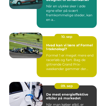
Når en ulykke sker i øde
egne eller på svært
fremkommelige steder, kan
en a...
10. sep
Hvad kan vi lære af Formel
1-teknologi?
Formel 1 er meget mere end
racerløb og fart. Bag de
glitrende Grand Prix-
weekender gemmer der...
09. sep
De mest energieffektive
elbiler på markedet
Når man køber elbil, er