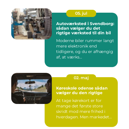
05. jul
Autoværksted i Svendborg:
sådan vælger du det
rigtige værksted til din bil
Moderne biler rummer langt
mere elektronik end
tidligere, og du er afhængig
af, at værks...
02. maj
Køreskole odense sådan
vælger du den rigtige
At tage kørekort er for
mange det første store
skridt mod mere frihed i
hverdagen. Men markedet
for ...