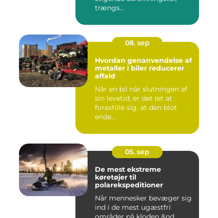
trængs...
08. sep
Hvordan genanvendelse af
metaller i biler reducerer
affald
Når en bil når slutningen af
sin levetid, er det let at
forestille sig, at den blot
ende...
05. sep
De mest ekstreme
køretøjer til
polarekspeditioner
Når mennesker bevæger sig
ind i de mest ugæstfri
områder på kloden &nd...