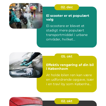
02. dec
El scooter er et populært
valg
El-scootere er blevet et
stadigt mere populært
transportmiddel i urbane
områder, hvilket...
05. okt
Effektiv rengøring af din bil
i København
At holde bilen ren kan være
en udfordrende opgave, især
i en travl by som Københa...
02. okt