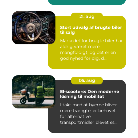
21. aug
Stort udvalg af brugte biler
til salg
Markedet for brugte biler har
aldrig været mere
mangfoldigt, og det er en
god nyhed for dig, d...
05. aug
El-scootere: Den moderne
løsning til mobilitet
I takt med at byerne bliver
mere trængte, er behovet
for alternative
transportmidler blevet es...