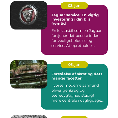
03. jun
Jaguar service: En vigtig
investering i din bils
fremtid
En luksusbil som en Jaguar
fortjener det bedste inden
for vedligeholdelse og
service. At opretholde ...
03. jan
Forståelse af skrot og dets
mange facetter
I vores moderne samfund
bliver genbrug og
bæredygtighed stadigt
mere centrale i dagligdagen.
S...